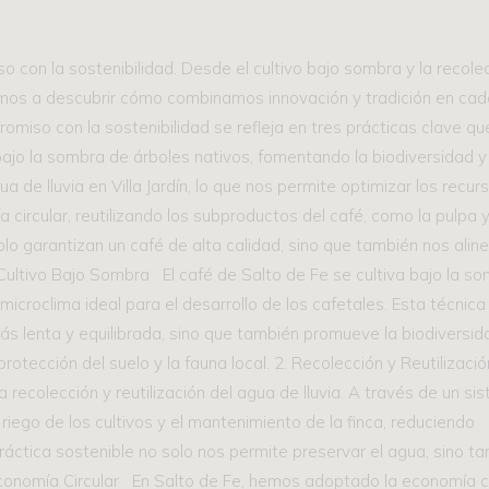
iso con la sostenibilidad. Desde el cultivo bajo sombra y la recol
tamos a descubrir cómo combinamos innovación y tradición en cad
omiso con la sostenibilidad se refleja en tres prácticas clave q
bajo la sombra de árboles nativos, fomentando la biodiversidad y
 de lluvia en Villa Jardín, lo que nos permite optimizar los recur
ircular, reutilizando los subproductos del café, como la pulpa y
lo garantizan un café de alta calidad, sino que también nos alin
ultivo Bajo Sombra El café de Salto de Fe se cultiva bajo la s
n microclima ideal para el desarrollo de los cafetales. Esta técnica
ás lenta y equilibrada, sino que también promueve la biodiversid
otección del suelo y la fauna local. 2. Recolección y Reutilizac
a recolección y reutilización del agua de lluvia. A través de un s
riego de los cultivos y el mantenimiento de la finca, reduciendo
práctica sostenible no solo nos permite preservar el agua, sino ta
Economía Circular En Salto de Fe, hemos adoptado la economía c