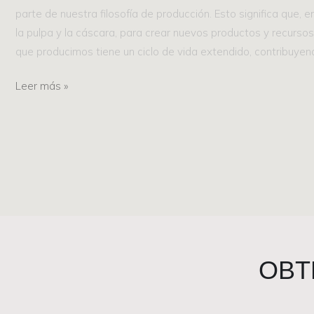
parte de nuestra filosofía de producción. Esto significa que, 
la pulpa y la cáscara, para crear nuevos productos y recursos
que producimos tiene un ciclo de vida extendido, contribuyen
Leer más »
OBT