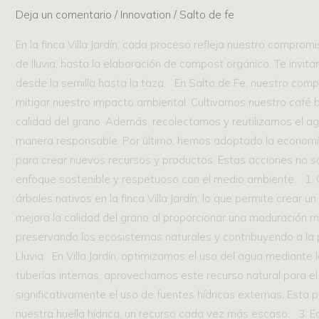
Sostenible
Deja un comentario
/
Innovation
/
Salto de fe
Desde
En la finca Villa Jardín, cada proceso refleja nuestro comprom
el
de lluvia, hasta la elaboración de compost orgánico. Te invi
Corazón
desde la semilla hasta la taza. En Salto de Fe, nuestro compr
de
mitigar nuestro impacto ambiental. Cultivamos nuestro café 
Villa
calidad del grano. Además, recolectamos y reutilizamos el agua
Jardín
manera responsable. Por último, hemos adoptado la economía c
para crear nuevos recursos y productos. Estas acciones no so
enfoque sostenible y respetuoso con el medio ambiente. 1. C
árboles nativos en la finca Villa Jardín, lo que permite crear u
mejora la calidad del grano al proporcionar una maduración m
preservando los ecosistemas naturales y contribuyendo a la pr
Lluvia En Villa Jardín, optimizamos el uso del agua mediante l
tuberías internas, aprovechamos este recurso natural para el 
significativamente el uso de fuentes hídricas externas. Esta 
nuestra huella hídrica, un recurso cada vez más escaso. 3. 