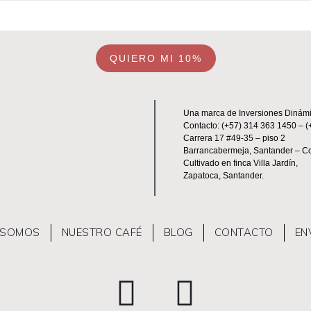
QUIERO MI 10%
Una marca de Inversiones Dinámi
Contacto: (+57) 314 363 1450 – 
Carrera 17 #49-35 – piso 2
Barrancabermeja, Santander –
Co
Cultivado en finca Villa Jardín,
Zapatoca, Santander.
 SOMOS
NUESTRO CAFÉ
BLOG
CONTACTO
EN
I
Y