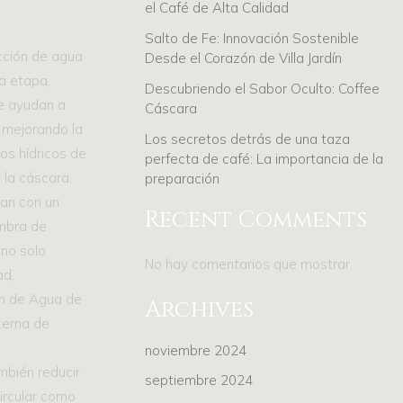
el Café de Alta Calidad
Salto de Fe: Innovación Sostenible
ección de agua
Desde el Corazón de Villa Jardín
a etapa,
Descubriendo el Sabor Oculto: Coffee
ue ayudan a
Cáscara
 mejorando la
Los secretos detrás de una taza
sos hídricos de
perfecta de café: La importancia de la
 la cáscara,
preparación
ean con un
Recent Comments
ombra de
 no solo
No hay comentarios que mostrar.
ad,
ión de Agua de
Archives
istema de
noviembre 2024
mbién reducir
septiembre 2024
ircular como