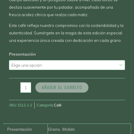
desliza suavemente por tu paladar, acompañado de una
fresca acidez cítrica que realza cada matiz.
Este café refleja nuestro compromiso con la sostenibilidad y la
autenticidad. Sumérgete en la magia de esta edición especial,
una experiencia única creada con dedicación en cada grano.
Café
Presentación
Variedad
Colombia
(Edición
Especial)
AÑADIR AL CARRITO
340Gr
cantidad
SKU
1512-1-2
Categoría
Café
Presentación
Grano, Molido